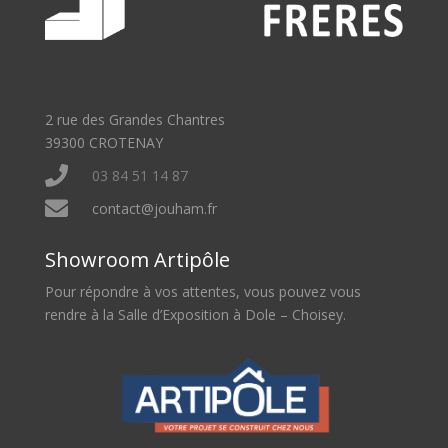
2 rue des Grandes Chantres
39300 CROTENAY

03 84 51 14 87

contact@jouham.fr
Showroom Artipôle
Pour répondre à vos attentes, vous pouvez vous
rendre à la Salle d’Exposition à Dole – Choisey.